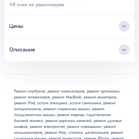
VR очки не ремонтируем
Цены
Описание
Услуга
Цена, от
Замена модуля Wi-Fi
от 2300 ₽
Круглосуточный коллцентр
Любые источники трафика
Ремонт Blu-Ray
от 1100 ₽
Бесплатные выезд и консультация
Мастер приезжает в удобное клиенту время
Ремонт ноутбуков
,
ремонт компьютеров
,
ремонт оргтехники
,
ремонт телевизоров
,
ремонт MacBook
,
ремонт мониторов
,
Длительная гарантия на услуги
Ребболинг чипа
от 1400 ₽
ремонт iPad
,
услуги электрика
,
услуги сантехника
,
ремонт
Все запчасти и материалы в наличии
холодильников
,
ремонт стиральных машин
,
ремонт
Возможны скидки до 20%
посудомоечных машин
,
ремонт квартир
,
подключение
Прошивка ПО
от 1700 ₽
бытовой техники
,
ремонт варочных панелей
,
ремонт духовых
шкафов
,
ремонт электроплит
,
ремонт кофемашин
,
ремонт
кондиционеров
,
ремонт iMac
,
клининг
,
дезинсекция
,
ремонт
Замена термопасты
от 1000 ₽
сушильных машин
,
ремонт пылесосов
,
ремонт iPhone
,
ремонт