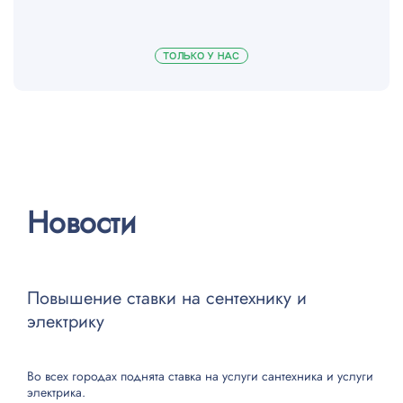
Замена кулера
от 800 ₽
ТОЛЬКО У НАС
Замена блока питания
от 1400 ₽
Замена аудио выхода
от 900 ₽
Замена HDMI разъема
от 600 ₽
Новости
Замена HDD
от 700 ₽
Замена Ethernet разъема
от 900 ₽
Повышение ставки на сентехнику и
Замена Blu-ray
от 1100 ₽
электрику
Замена HDD 500gb
от 2600р
Во всех городах поднята ставка на
услуги сантехника
и
услуги
электрика
.