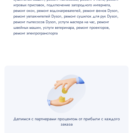
игровых приставок
,
подключение загородного интернета
,
ремонт окон
,
ремонт водонагревателей
,
ремонт фенов Dyson
,
Чистка
от 800 ₽
ремонт увлажнителей Dyson
,
ремонт сушилок для рук Dyson
,
ремонт пылесосов Dyson
,
услуги мастера на час
,
ремонт
Замена считывающей головки
швейных машин
,
услуги ветеринара
,
ремонт проекторов
от 1200 ₽
,
ремонт электротранспорта
Замена разъема питания
от 600 ₽
Замена радиатора системы охлаждения
от 1500 ₽
Замена процессора
от 4000 ₽
Замена модуля памяти
от 2400 ₽
Замена модуля Bluetooth
от 2200 ₽
Делимся с партнерами процентом от прибыли с каждого
Замена материнской платы
от 1700 ₽
заказа