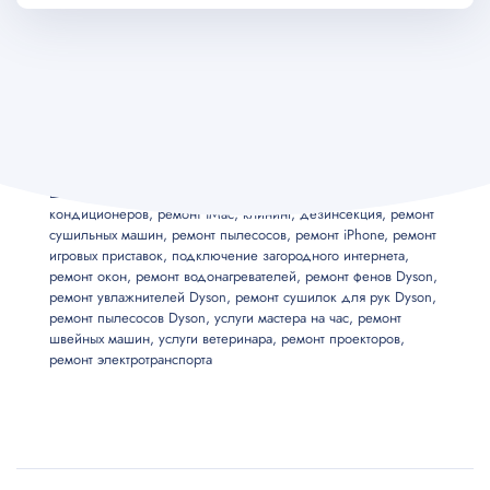
Ремонт ноутбуков
,
ремонт компьютеров
,
ремонт оргтехники
,
ремонт телевизоров
,
ремонт MacBook
,
ремонт мониторов
,
ремонт iPad
,
услуги электрика
,
услуги сантехника
,
ремонт
холодильников
,
ремонт стиральных машин
,
ремонт
посудомоечных машин
,
ремонт квартир
,
подключение
бытовой техники
,
ремонт варочных панелей
,
ремонт духовых
шкафов
,
ремонт электроплит
,
ремонт кофемашин
,
ремонт
кондиционеров
,
ремонт iMac
,
клининг
,
дезинсекция
,
ремонт
сушильных машин
,
ремонт пылесосов
,
ремонт iPhone
,
ремонт
игровых приставок
,
подключение загородного интернета
,
ремонт окон
,
ремонт водонагревателей
,
ремонт фенов Dyson
,
ремонт увлажнителей Dyson
,
ремонт сушилок для рук Dyson
,
ремонт пылесосов Dyson
,
услуги мастера на час
,
ремонт
швейных машин
,
услуги ветеринара
,
ремонт проекторов
,
ремонт электротранспорта