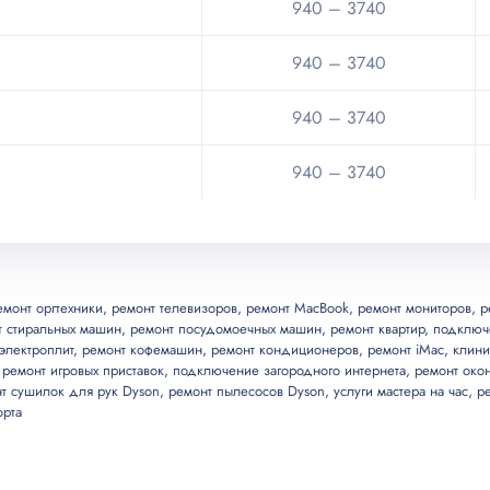
940 – 3740
940 – 3740
940 – 3740
940 – 3740
емонт оргтехники
,
ремонт телевизоров
,
ремонт MacBook
,
ремонт мониторов
,
р
т стиральных машин
,
ремонт посудомоечных машин
,
ремонт квартир
,
подключ
электроплит
,
ремонт кофемашин
,
ремонт кондиционеров
,
ремонт iMac
,
клини
,
ремонт игровых приставок
,
подключение загородного интернета
,
ремонт око
т сушилок для рук Dyson
,
ремонт пылесосов Dyson
,
услуги мастера на час
,
р
орта