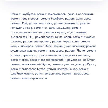
Ремонт ноутбуков
,
ремонт компьютеров
,
ремонт оргтехники
,
ремонт телевизоров
,
ремонт MacBook
,
ремонт мониторов
,
ремонт iPad
,
услуги электрика
,
услуги сантехника
,
ремонт
холодильников
,
ремонт стиральных машин
,
ремонт
посудомоечных машин
,
ремонт квартир
,
подключение
бытовой техники
,
ремонт варочных панелей
,
ремонт духовых
шкафов
,
ремонт электроплит
,
ремонт кофемашин
,
ремонт
кондиционеров
,
ремонт iMac
,
клининг
,
дезинсекция
,
ремонт
сушильных машин
,
ремонт пылесосов
,
ремонт iPhone
,
ремонт
игровых приставок
,
подключение загородного интернета
,
ремонт окон
,
ремонт водонагревателей
,
ремонт фенов Dyson
,
ремонт увлажнителей Dyson
,
ремонт сушилок для рук Dyson
,
ремонт пылесосов Dyson
,
услуги мастера на час
,
ремонт
швейных машин
,
услуги ветеринара
,
ремонт проекторов
,
ремонт электротранспорта