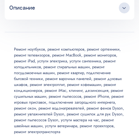
Описание
Услуга
Цена, от
Замена матрицы
900
Круглосуточный коллцентр
Любые источники трафика
Замена аккумулятора с калибровкой
600
Бесплатные выезд и консультация
Мастер приезжает в удобное клиенту время
Ремонт ноутбуков
,
ремонт компьютеров
,
ремонт оргтехники
,
ремонт телевизоров
,
ремонт MacBook
,
ремонт мониторов
,
Длительная гарантия на услуги
Ремонт веб-камеры
1200
ремонт iPad
,
услуги электрика
,
услуги сантехника
,
ремонт
Все запчасти и материалы в наличии
холодильников
,
ремонт стиральных машин
,
ремонт
Возможны скидки до 20%
посудомоечных машин
,
ремонт квартир
,
подключение
Ремонт клавиатуры
600
бытовой техники
,
ремонт варочных панелей
,
ремонт духовых
шкафов
,
ремонт электроплит
,
ремонт кофемашин
,
ремонт
кондиционеров
,
ремонт iMac
,
клининг
,
дезинсекция
,
ремонт
Установка SSD
700
сушильных машин
,
ремонт пылесосов
,
ремонт iPhone
,
ремонт
игровых приставок
,
подключение загородного интернета
,
ремонт окон
,
ремонт водонагревателей
,
ремонт фенов Dyson
,
Установка HDD
500
ремонт увлажнителей Dyson
,
ремонт сушилок для рук Dyson
,
ремонт пылесосов Dyson
,
услуги мастера на час
,
ремонт
Замена разъема питания
швейных машин
,
услуги ветеринара
,
ремонт проекторов
,
1300
ремонт электротранспорта