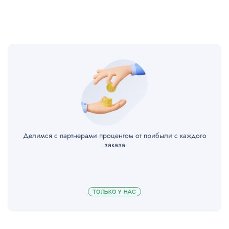
Замена разъема USB
900
Ремонт материнской платы
1200
Замена петель крышки
900
Замена шлейфа
800
Ремонт корпуса
600
Делимся с партнерами процентом от прибыли с каждого
Замена корпуса
3000
заказа
Замена динамика
700
ТОЛЬКО У НАС
Чистка обычная
1000
Чистка полная
1500