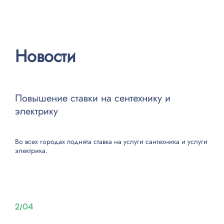
Замена чипа/видеочип
1500
Новости
Замена видеокарты
500
Замена оперативной памяти
500
Повышение ставки на сентехнику и
Ремонт системы охлаждения
1500
электрику
Замена системы охлаждения
1000
Во всех городах поднята ставка на
услуги сантехника
и
услуги
электрика
.
Чистка после залития
1500
Ремонт цепи питания
1200
2/04
Установка HDD
500