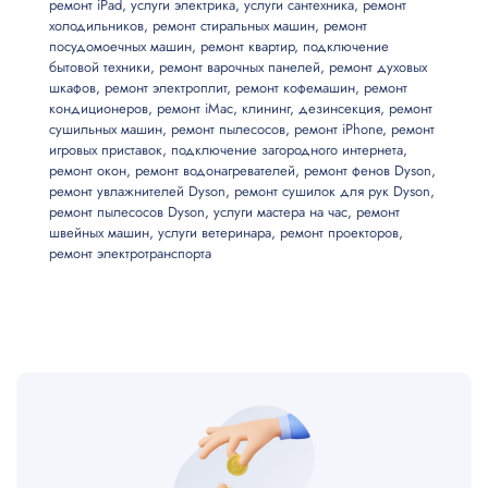
ремонт iPad
,
услуги электрика
,
услуги сантехника
,
ремонт
Все запчасти и материалы в наличии
холодильников
,
ремонт стиральных машин
,
ремонт
Возможны скидки до 20%
посудомоечных машин
,
ремонт квартир
,
подключение
Не работает подсветка
от 800
бытовой техники
,
ремонт варочных панелей
,
ремонт духовых
шкафов
,
ремонт электроплит
,
ремонт кофемашин
,
ремонт
кондиционеров
,
ремонт iMac
,
клининг
,
дезинсекция
,
ремонт
Гаснет
от 800
сушильных машин
,
ремонт пылесосов
,
ремонт iPhone
,
ремонт
игровых приставок
,
подключение загородного интернета
,
ремонт окон
,
ремонт водонагревателей
,
ремонт фенов Dyson
,
Отсутствует сигнал
от 900
ремонт увлажнителей Dyson
,
ремонт сушилок для рук Dyson
,
ремонт пылесосов Dyson
,
услуги мастера на час
,
ремонт
швейных машин
,
услуги ветеринара
,
ремонт проекторов
,
ремонт электротранспорта