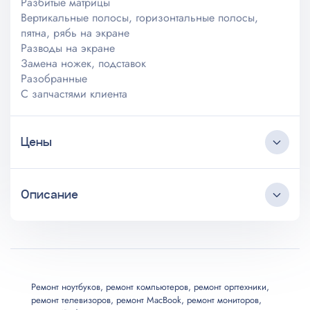
Разбитые матрицы
Вертикальные полосы, горизонтальные полосы,
пятна, рябь на экране
Разводы на экране
Замена ножек, подставок
Разобранные
С запчастями клиента
Цены
Описание
Услуга
Цена
Нет изображения
от 800
Круглосуточный коллцентр
Любые источники трафика
Не включается
от 500
Бесплатные выезд и консультация
Мастер приезжает в удобное клиенту время
Ремонт ноутбуков
,
ремонт компьютеров
,
ремонт оргтехники
,
ремонт телевизоров
,
ремонт MacBook
,
ремонт мониторов
,
Длительная гарантия на услуги
Выключается
от 900