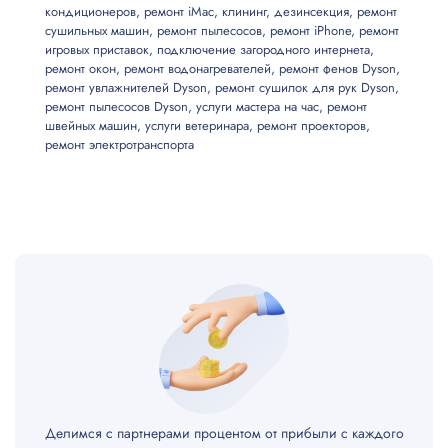
кондиционеров
,
ремонт iMac
,
клининг
,
дезинсекция
,
ремонт
сушильных машин
,
ремонт пылесосов
,
ремонт iPhone
,
ремонт
Наладка строчки
500
игровых приставок
,
подключение загородного интернета
,
ремонт окон
,
ремонт водонагревателей
,
ремонт фенов Dyson
,
ремонт увлажнителей Dyson
,
ремонт сушилок для рук Dyson
,
Замена ремня
800
ремонт пылесосов Dyson
,
услуги мастера на час
,
ремонт
швейных машин
,
услуги ветеринара
,
ремонт проекторов
,
Наладка узлов
800
ремонт электротранспорта
Ремонт электросхемы
500
Замена натяжителя нити
500
Ремонт узлов сопряжения
2400
Ремонт устройства регулировки шага стежка
900
Ремонт устройства игловодителя
500
Делимся с партнерами процентом от прибыли с каждого