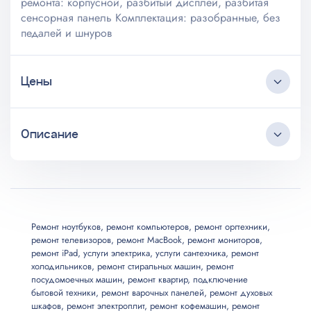
ремонта: корпусной, разбитый дисплей, разбитая
сенсорная панель Комплектация: разобранные, без
педалей и шнуров
Цены
Описание
Цена,
Услуга
от
Круглосуточный коллцентр
Диагностика
0
Любые источники трафика
Бесплатные выезд и консультация
Доставка в сервис и обратно
300
Мастер приезжает в удобное клиенту время
Ремонт ноутбуков
,
ремонт компьютеров
,
ремонт оргтехники
,
ремонт телевизоров
,
ремонт MacBook
,
ремонт мониторов
,
Длительная гарантия на услуги
ремонт iPad
,
услуги электрика
,
услуги сантехника
,
ремонт
Все запчасти и материалы в наличии
Мелкий ремонт
500
холодильников
,
ремонт стиральных машин
,
ремонт
Возможны скидки до 20%
посудомоечных машин
,
ремонт квартир
,
подключение
бытовой техники
,
ремонт варочных панелей
,
ремонт духовых
Профилактика машины (смазка, чистка)
500
шкафов
,
ремонт электроплит
,
ремонт кофемашин
,
ремонт