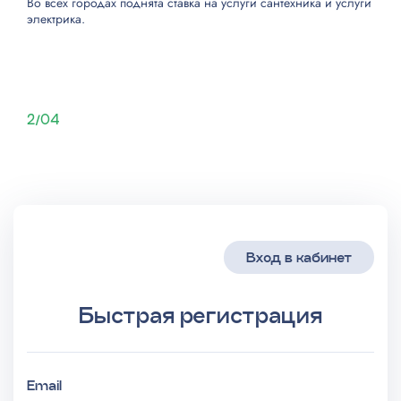
Во всех городах поднята ставка на
услуги сантехника
и
услуги
электрика
.
Очистка и смазка трущихся деталей
1100
Замена штока игловодителя и крепежных
800
узлов
2/04
Замена крепежа иглы
700
Замена электродвигателя
700
Ремонт педали
500
Вход в кабинет
Замена ножей
1000
Быстрая регистрация
Ремонт, переборка редуктора
500
Email
Программный ремонт
500