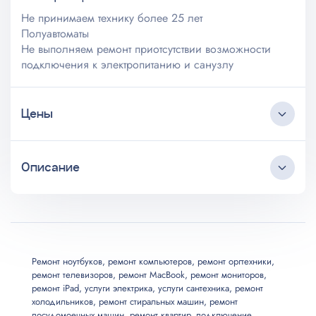
Не принимаем технику более 25 лет
Полуавтоматы
Не выполняем ремонт приотсутствии возможности
подключения к электропитанию и санузлу
Цены
Описание
Цена,
Услуга
от
Круглосуточный коллцентр
Ремонт/Замена бункера дозатора
700
Любые источники трафика
Бесплатные выезд и консультация
Ремонт/Герметизация патрубка (устранение
Мастер приезжает в удобное клиенту время
Ремонт ноутбуков
,
ремонт компьютеров
,
ремонт оргтехники
,
800
протечки)
ремонт телевизоров
,
ремонт MacBook
,
ремонт мониторов
,
Длительная гарантия на услуги
ремонт iPad
,
услуги электрика
,
услуги сантехника
,
ремонт
Все запчасти и материалы в наличии
холодильников
,
ремонт стиральных машин
,
ремонт
Возможны скидки до 20%
Подключение изделия к канализации на
посудомоечных машин
,
ремонт квартир
,
подключение