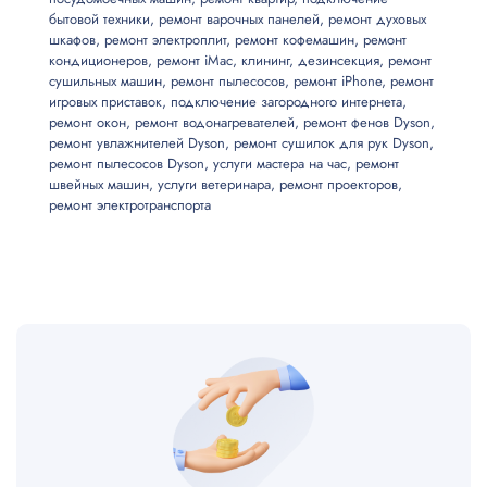
600
готовые коммуникации
бытовой техники
,
ремонт варочных панелей
,
ремонт духовых
шкафов
,
ремонт электроплит
,
ремонт кофемашин
,
ремонт
кондиционеров
,
ремонт iMac
,
клининг
,
дезинсекция
,
ремонт
Ремонт манжеты
300
сушильных машин
,
ремонт пылесосов
,
ремонт iPhone
,
ремонт
игровых приставок
,
подключение загородного интернета
,
ремонт окон
,
ремонт водонагревателей
,
ремонт фенов Dyson
,
Замена манжеты
1400
ремонт увлажнителей Dyson
,
ремонт сушилок для рук Dyson
,
ремонт пылесосов Dyson
,
услуги мастера на час
,
ремонт
швейных машин
,
услуги ветеринара
,
ремонт проекторов
,
Замена устройства блокировки люка (УБЛ)
600
ремонт электротранспорта
Востановление контакта в электроцепи
600
Замена ручки, петель
500
Вскрытие загрузочного люка (без ремонта)
600
Замена ТЭНа
800