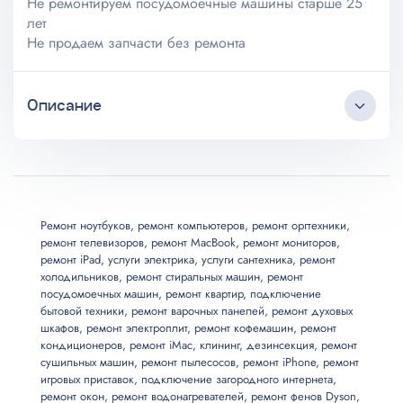
Не ремонтируем посудомоечные машины старше 25
лет
Не продаем запчасти без ремонта
Описание
Круглосуточный коллцентр
Любые источники трафика
Бесплатные выезд и консультация
Мастер приезжает в удобное клиенту время
Ремонт ноутбуков
,
ремонт компьютеров
,
ремонт оргтехники
,
ремонт телевизоров
,
ремонт MacBook
,
ремонт мониторов
,
Длительная гарантия на услуги
ремонт iPad
,
услуги электрика
,
услуги сантехника
,
ремонт
Все запчасти и материалы в наличии
холодильников
,
ремонт стиральных машин
,
ремонт
Возможны скидки до 20%
посудомоечных машин
,
ремонт квартир
,
подключение
бытовой техники
,
ремонт варочных панелей
,
ремонт духовых
шкафов
,
ремонт электроплит
,
ремонт кофемашин
,
ремонт
кондиционеров
,
ремонт iMac
,
клининг
,
дезинсекция
,
ремонт
сушильных машин
,
ремонт пылесосов
,
ремонт iPhone
,
ремонт
игровых приставок
,
подключение загородного интернета
,
ремонт окон
,
ремонт водонагревателей
,
ремонт фенов Dyson
,