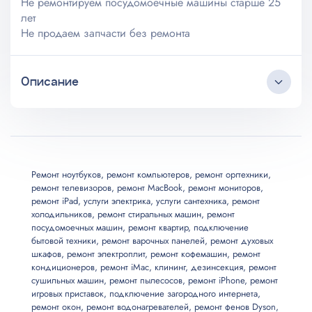
Не ремонтируем посудомоечные машины старше 25
лет
Не продаем запчасти без ремонта
Описание
Круглосуточный коллцентр
Любые источники трафика
Бесплатные выезд и консультация
Мастер приезжает в удобное клиенту время
Ремонт ноутбуков
,
ремонт компьютеров
,
ремонт оргтехники
,
ремонт телевизоров
,
ремонт MacBook
,
ремонт мониторов
,
Длительная гарантия на услуги
ремонт iPad
,
услуги электрика
,
услуги сантехника
,
ремонт
Все запчасти и материалы в наличии
холодильников
,
ремонт стиральных машин
,
ремонт
Возможны скидки до 20%
посудомоечных машин
,
ремонт квартир
,
подключение
бытовой техники
,
ремонт варочных панелей
,
ремонт духовых
шкафов
,
ремонт электроплит
,
ремонт кофемашин
,
ремонт
кондиционеров
,
ремонт iMac
,
клининг
,
дезинсекция
,
ремонт
сушильных машин
,
ремонт пылесосов
,
ремонт iPhone
,
ремонт
игровых приставок
,
подключение загородного интернета
,
ремонт окон
,
ремонт водонагревателей
,
ремонт фенов Dyson
,