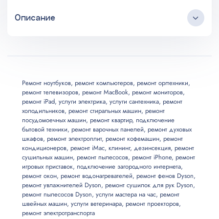
Ремонтсушилок для рук Dyson
Описание
Услуга
Цена, от
Круглосуточный коллцентр
Мелкий ремонт
700
Любые источники трафика
Бесплатные выезд и консультация
Мастер приезжает в удобное клиенту время
Ремонт ноутбуков
,
ремонт компьютеров
,
ремонт оргтехники
,
Среднийремонт
900
ремонт телевизоров
,
ремонт MacBook
,
ремонт мониторов
,
Длительная гарантия на услуги
ремонт iPad
,
услуги электрика
,
услуги сантехника
,
ремонт
Все запчасти и материалы в наличии
холодильников
,
ремонт стиральных машин
,
ремонт
Крупный ремонт
1100
Возможны скидки до 20%
посудомоечных машин
,
ремонт квартир
,
подключение
бытовой техники
,
ремонт варочных панелей
,
ремонт духовых
шкафов
,
ремонт электроплит
,
ремонт кофемашин
,
ремонт
кондиционеров
,
ремонт iMac
,
клининг
,
дезинсекция
,
ремонт
сушильных машин
,
ремонт пылесосов
,
ремонт iPhone
,
ремонт
игровых приставок
,
подключение загородного интернета
,
ремонт окон
,
ремонт водонагревателей
,
ремонт фенов Dyson
,
ремонт увлажнителей Dyson
,
ремонт сушилок для рук Dyson
,
ремонт пылесосов Dyson
,
услуги мастера на час
,
ремонт
швейных машин
,
услуги ветеринара
,
ремонт проекторов
,
ремонт электротранспорта