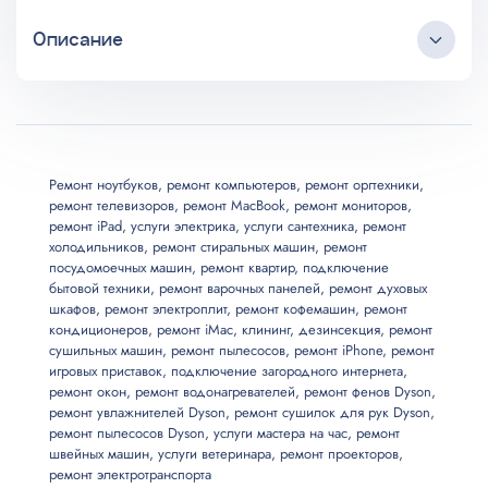
Ремонт увлажнителей и очистителей воздуха
Описание
Dyson
Услуга
Цена, от
Круглосуточный коллцентр
Любые источники трафика
Ремонт/замена кнопок/клавиш
500
Бесплатные выезд и консультация
Мастер приезжает в удобное клиенту время
Ремонт ноутбуков
,
ремонт компьютеров
,
ремонт оргтехники
,
ремонт телевизоров
,
ремонт MacBook
,
ремонт мониторов
,
Длительная гарантия на услуги
Ремонт/замена блока питания
600
ремонт iPad
,
услуги электрика
,
услуги сантехника
,
ремонт
Все запчасти и материалы в наличии
холодильников
,
ремонт стиральных машин
,
ремонт
Возможны скидки до 20%
посудомоечных машин
,
ремонт квартир
,
подключение
Ремонт/замена электронного блока
700
бытовой техники
,
ремонт варочных панелей
,
ремонт духовых
шкафов
,
ремонт электроплит
,
ремонт кофемашин
,
ремонт
кондиционеров
,
ремонт iMac
,
клининг
,
дезинсекция
,
ремонт
Ремонт/замена пьезоэлемента
700
сушильных машин
,
ремонт пылесосов
,
ремонт iPhone
,
ремонт
игровых приставок
,
подключение загородного интернета
,
Ремонт/замена генератора пара
800
ремонт окон
,
ремонт водонагревателей
,
ремонт фенов Dyson
,
ремонт увлажнителей Dyson
,
ремонт сушилок для рук Dyson
,
ремонт пылесосов Dyson
,
услуги мастера на час
,
ремонт
Ремонт/замена вентилятора
600
швейных машин
,
услуги ветеринара
,
ремонт проекторов
,
ремонт электротранспорта