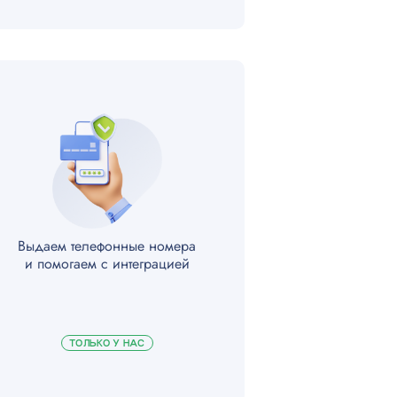
100
400
400
500
300
Выдаем телефонные номера
200
и помогаем с интеграцией
50
200
ТОЛЬКО У НАС
200