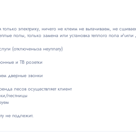
только электрику, ничего не клеим не вытачиваем, не сшиваем
еплые полы, только замена или установка теплого пола и\или 
луги (отключеныза неуплату)
фонные и ТВ розетки
аем дверные звонки
ренда лесов осуществляет клиент
нки/лестницы
руем
ту не подлежит.