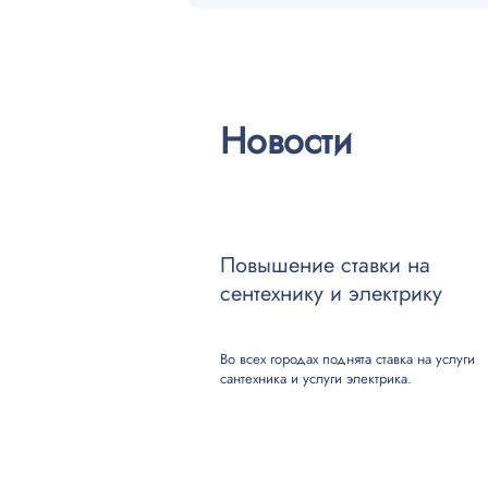
Прозвонка кабеля между точкам
Ремонт, устранение обрыва, кор
Новости
Мин. стоимость поиска обрыва 
Ремонт розетки
Повышение ставки на
Ремонт выключателя
сентехнику и электрику
Монтаж автоматов
Во всех городах поднята ставка на
услуги
сантехника
и
услуги электрика
.
Монтаж УЗО
Диагностика электпроводки