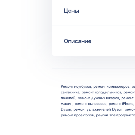
Цены
Описание
Услуга
Установка розетки электрическо
Круглосуточный коллцентр
Ремонт розетки
Любые источники трафика
Бесплатные выезд и консультаци
Ремонт ноутбуков
,
ремонт компьютеров
,
р
Мастер приезжает в удобное кли
сантехника
,
ремонт холодильников
,
ремон
Установка телефонной розетки (R
Длительная гарантия на услуги
панелей
,
ремонт духовых шкафов
,
ремонт 
машин
,
ремонт пылесосов
,
ремонт iPhone
Все запчасти и материалы в нал
Монтаж розетки под электроплит
Dyson
,
ремонт увлажнителей Dyson
,
ремон
Возможны скидки до 20%
ремонт проекторов
,
ремонт электротрансп
Установка TV-краба, телефонного