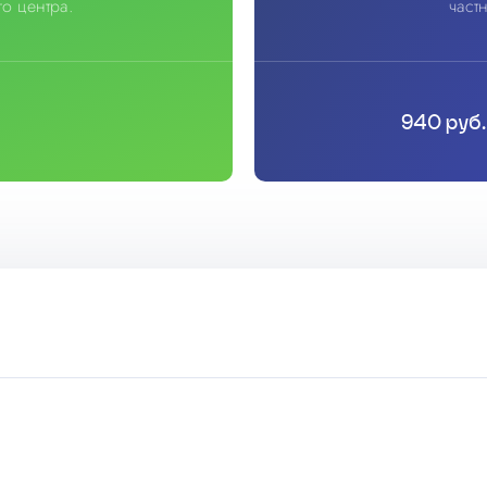
о центра.
част
940 руб.