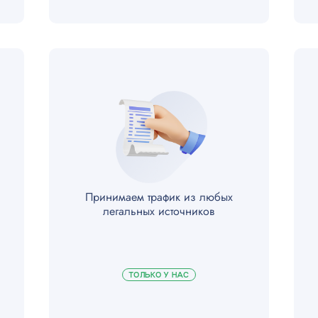
в
ов / бра
иборов
Принимаем трафик из любых
легальных источников
ров
ТОЛЬКО У НАС
а