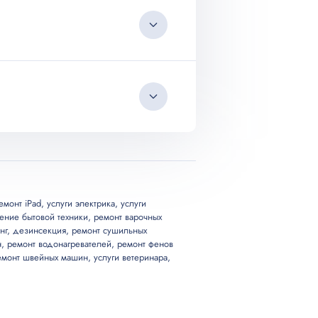
Цена, от
200
200
емонт iPad
,
услуги электрика
,
услуги
ение бытовой техники
,
ремонт варочных
200
нг
,
дезинсекция
,
ремонт сушильных
н
,
ремонт водонагревателей
,
ремонт фенов
500
емонт швейных машин
,
услуги ветеринара
,
300