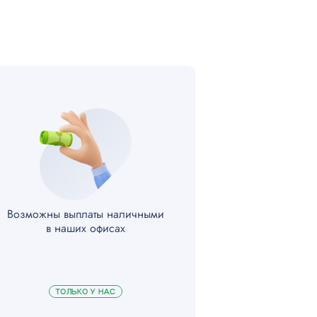
300
200
300
300
500
300
Возможны выплаты наличными
в наших офисах
300
200
ТОЛЬКО У НАС