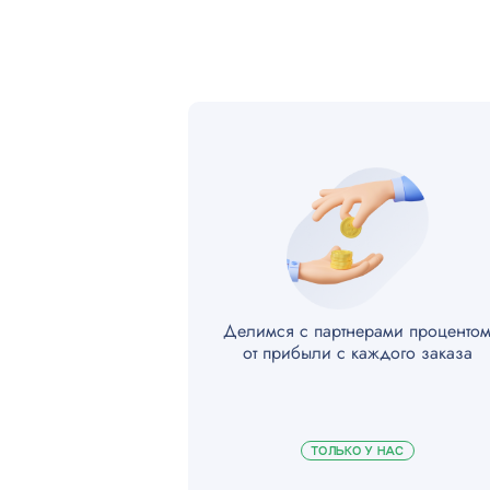
Монтаж распаячной коробки
Установка выключателя
Ремонт выключателя
Монтаж проходного выключател
Установка блока выключателей
Установка выключателя с подсве
Делимся с партнерами проценто
от прибыли с каждого заказа
Монтаж распаячной коробки
Монтаж звонка
ТОЛЬКО У НАС