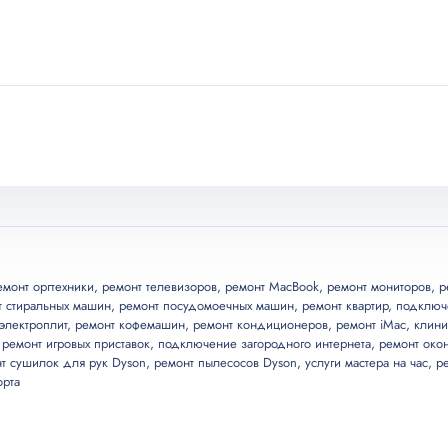
й
я
емонт оргтехники
,
ремонт телевизоров
,
ремонт MacBook
,
ремонт мониторов
,
р
енту время
т стиральных машин
,
ремонт посудомоечных машин
,
ремонт квартир
,
подключ
J11)
электроплит
,
ремонт кофемашин
,
ремонт кондиционеров
,
ремонт iMac
,
клини
,
ремонт игровых приставок
,
подключение загородного интернета
,
ремонт око
ичии
у
т сушилок для рук Dyson
,
ремонт пылесосов Dyson
,
услуги мастера на час
,
р
орта
 разветвителя