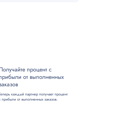
100
500
оборудования
1000
200
Получайте процент с
300
прибыли от выполненных
заказов
300
Теперь каждый партнер получает процент
с прибыли от выполненных заказов.
500
500