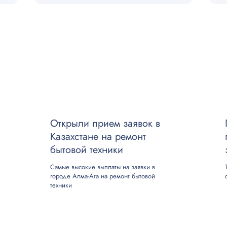
и
откого замыкания в электропроводке
электропроводки без вскрытия стены с использованием спец. 
Открыли прием заявок в
Казахстане на ремонт
бытовой техники
Самые высокие выплаты на заявки в
городе Алма-Ата на ремонт бытовой
техники